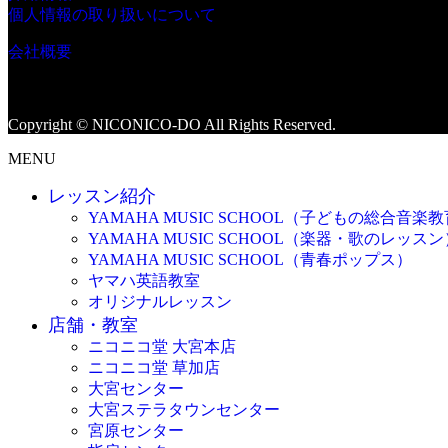
個人情報の取り扱いについて
会社概要
Copyright © NICONICO-DO All Rights Reserved.
MENU
レッスン紹介
YAMAHA MUSIC SCHOOL（子どもの総合音楽
YAMAHA MUSIC SCHOOL（楽器・歌のレッスン
YAMAHA MUSIC SCHOOL（青春ポップス）
ヤマハ英語教室
オリジナルレッスン
店舗・教室
ニコニコ堂 大宮本店
ニコニコ堂 草加店
大宮センター
大宮ステラタウンセンター
宮原センター