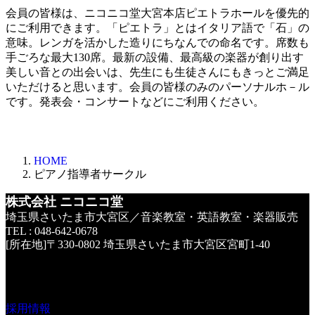
会員の皆様は、ニコニコ堂大宮本店ピエトラホールを優先的
にご利用できます。「ピエトラ」とはイタリア語で「石」の
意味。レンガを活かした造りにちなんでの命名です。席数も
手ごろな最大130席。最新の設備、最高級の楽器が創り出す
美しい音との出会いは、先生にも生徒さんにもきっとご満足
いただけると思います。会員の皆様のみのパーソナルホ－ル
です。発表会・コンサートなどにご利用ください。
HOME
ピアノ指導者サークル
株式会社 ニコニコ堂
埼玉県さいたま市大宮区／音楽教室・英語教室・楽器販売
TEL : 048-642-0678
[所在地]〒330-0802 埼玉県さいたま市大宮区宮町1-40
採用情報