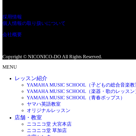
採用情報
個人情報の取り扱いについて
会社概要
Copyright © NICONICO-DO All Rights Reserved.
MENU
レッスン紹介
YAMAHA MUSIC SCHOOL（子どもの総合音楽
YAMAHA MUSIC SCHOOL（楽器・歌のレッスン
YAMAHA MUSIC SCHOOL（青春ポップス）
ヤマハ英語教室
オリジナルレッスン
店舗・教室
ニコニコ堂 大宮本店
ニコニコ堂 草加店